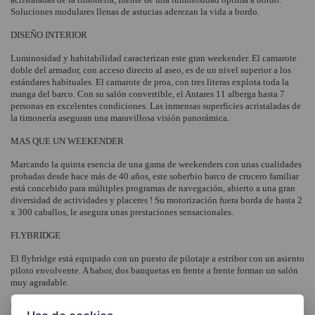
Soluciones modulares llenas de astucias aderezan la vida a bordo.
DISEÑO INTERIOR
Luminosidad y habitabilidad caracterizan este gran weekender. El camarote
doble del armador, con acceso directo al aseo, es de un nivel superior a los
estándares habituales. El camarote de proa, con tres literas explota toda la
manga del barco. Con su salón convertible, el Antares 11 alberga hasta 7
personas en excelentes condiciones. Las inmensas superficies acristaladas de
la timonería aseguran una maravillosa visión panorámica.
MAS QUE UN WEEKENDER
Marcando la quinta esencia de una gama de weekenders con unas cualidades
probadas desde hace más de 40 años, este soberbio barco de crucero familiar
está concebido para múltiples programas de navegación, abierto a una gran
diversidad de actividades y placeres ! Su motorización fuera borda de hasta 2
x 300 caballos, le asegura unas prestaciones sensacionales.
FLYBRIDGE
El flybridge está equipado con un puesto de pilotaje a estribor con un asiento
piloto envolvente. A babor, dos banquetas en frente a frente forman un salón
muy agradable.
CARACTERISTICAS