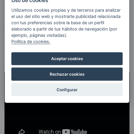
Uso de cookies
Eslora total : 11.16 m
Utilizamos cookies propias y de terceros para analizar
Eslora de casco : 9.9 m
el uso del sitio web y mostrarte publicidad relacionada
Manga de casco : 3.40 m
Desplazamiento en rosca : 6148 kg
con tus preferencias sobre la base de un perfil
Capacidad carburante : 2 x 400 L
elaborado a partir de tus hábitos de navegación (por
ejemplo, páginas visitadas).
Motores SUZUKI 2 x 300 BMDXX BLANCOS
Política de cookies.
CATALOGO, clic
Aceptar cookies
CONSULTE LA OFERTA MARINA ELKANO
Rechazar cookies
Configurar