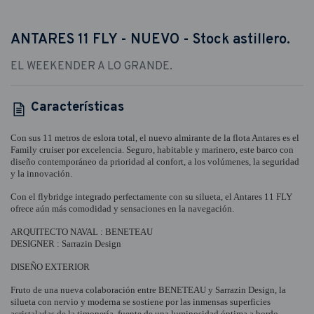
ANTARES 11 FLY - NUEVO - Stock astillero.
EL WEEKENDER A LO GRANDE.
Características
Con sus 11 metros de eslora total, el nuevo almirante de la flota Antares es el
Family cruiser por excelencia. Seguro, habitable y marinero, este barco con
diseño contemporáneo da prioridad al confort, a los volúmenes, la seguridad
y la innovación.
Con el flybridge integrado perfectamente con su silueta, el Antares 11 FLY
ofrece aún más comodidad y sensaciones en la navegación.
ARQUITECTO NAVAL : BENETEAU
DESIGNER : Sarrazin Design
DISEÑO EXTERIOR
Fruto de una nueva colaboración entre BENETEAU y Sarrazin Design, la
silueta con nervio y moderna se sostiene por las inmensas superficies
acristaladas de la timonería, fuente de una luminosidad óptima a bordo.