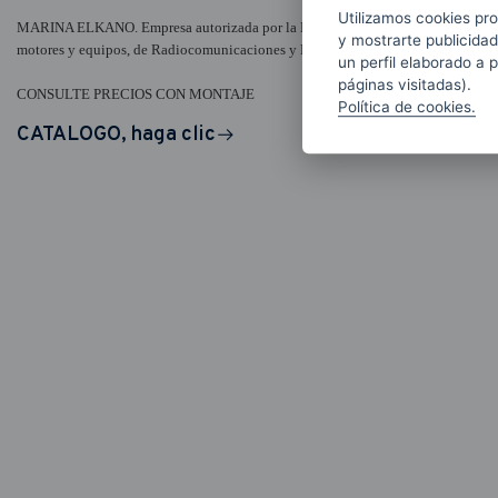
Utilizamos cookies pro
MARINA ELKANO. Empresa autorizada por la MARINA MERCANTE para realizar s
y mostrarte publicidad
motores y equipos, de Radiocomunicaciones y Radionavegación.
un perfil elaborado a 
páginas visitadas).
CONSULTE PRECIOS CON MONTAJE
Política de cookies.
CATALOGO, haga clic