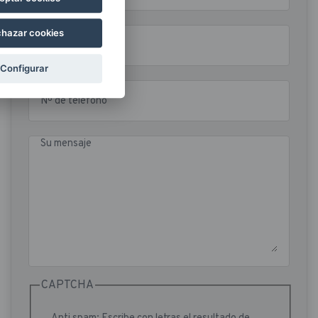
hazar cookies
Email
Configurar
Nº de teléfono
Su mensaje
CAPTCHA
Anti spam: Escribe con letras el resultado de