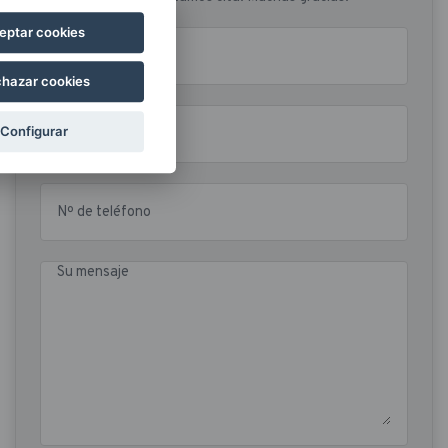
eptar cookies
Nombre y apellidos
hazar cookies
Configurar
Email
Nº de teléfono
Su mensaje