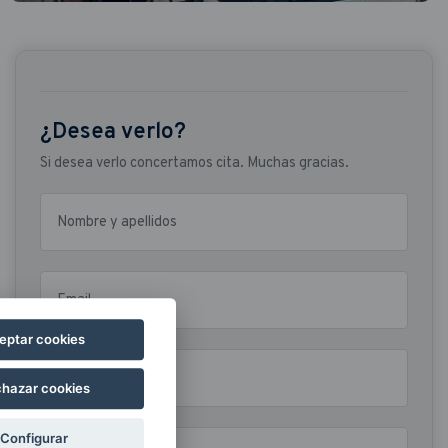
¿Desea verlo?
Si desea verlo concertamos cita. Muchas gracias.
Nombre y apellidos
Email
eptar cookies
Nº de teléfono
hazar cookies
Su mensaje
Configurar